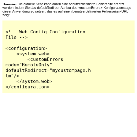
Hinweise:
Die aktuelle Seite kann durch eine benutzerdefinierte Fehlerseite ersetzt
werden, indem Sie das defaultRedirect-Attribut des <customErrors>-Konfigurationstags
dieser Anwendung so setzen, das es auf einen benutzerdefinierten Fehlerseiten-URL
zeigt.
<!-- Web.Config Configuration 
File -->

<configuration>

    <system.web>

        <customErrors 
mode="RemoteOnly" 
defaultRedirect="mycustompage.h
tm"/>

    </system.web>

</configuration>